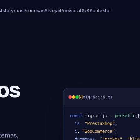
Atstatymas
Procesas
Atvejai
Priežiūra
DUK
Kontaktai
os
migracija.ts
const
 migracija = 
perkelti
({

is
: 
"PrestaShop"
,

i
: 
"WooCommerce"
,

stemas,
duomenys
: [
"prekės"
, 
"klie