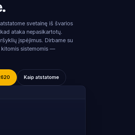
.
atstatome svetainę iš švarios
 kad ataka nepasikartotų.
ršyklių įspėjimus. Dirbame su
kitomis sistemomis —
2620
Kaip atstatome