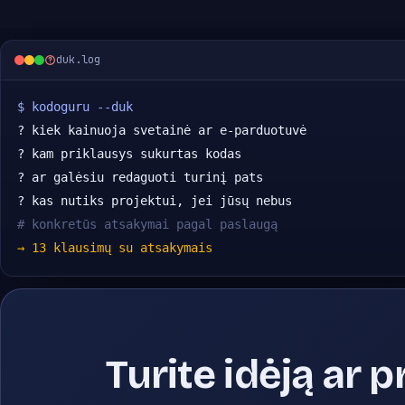
duk.log
$ kodoguru --duk
? kiek kainuoja svetainė ar e-parduotuvė
? kam priklausys sukurtas kodas
? ar galėsiu redaguoti turinį pats
? kas nutiks projektui, jei jūsų nebus
# konkretūs atsakymai pagal paslaugą
→ 13 klausimų su atsakymais
Turite idėją ar p