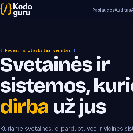
Paslaugos
Auditas
{
kodas, pritaikytas verslui
}
Svetainės ir
sistemos, kuri
dirba
už jus
Kuriame svetaines, e-parduotuves ir vidines si