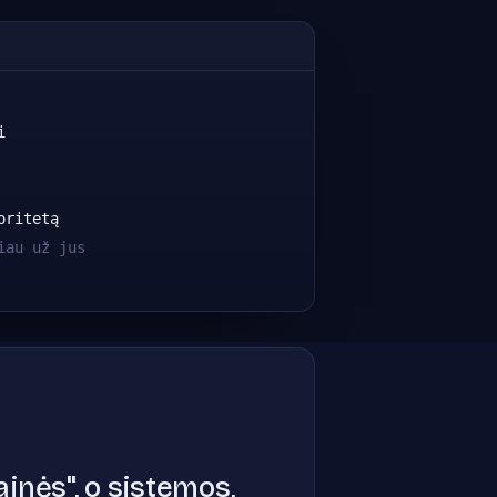
i
oritetą
iau už jus
inės", o sistemos,