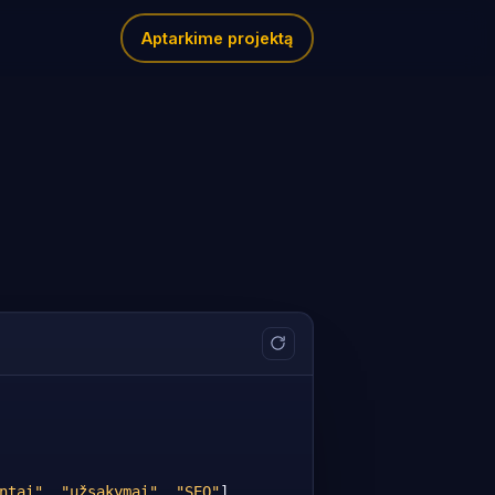
Aptarkime projektą
ntai"
, 
"užsakymai"
, 
"SEO"
],
