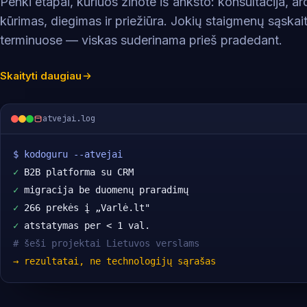
Penki etapai, kuriuos žinote iš anksto: konsultacija, ar
kūrimas, diegimas ir priežiūra. Jokių staigmenų sąskait
terminuose — viskas suderinama prieš pradedant.
Skaityti daugiau
atvejai.log
$ kodoguru --atvejai
✓
 B2B platforma su CRM
✓
 migracija be duomenų praradimų
✓
 266 prekės į „Varlė.lt"
✓
 atstatymas per < 1 val.
# šeši projektai Lietuvos verslams
→ rezultatai, ne technologijų sąrašas