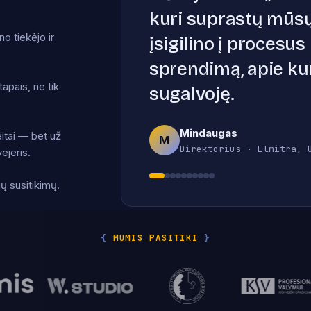
kuri suprastų mūsų
 tiekėjo ir
įsigilino į procesus 
sprendimą, apie k
apais, ne tik
sugalvoję.
Mindaugas
itai — bet už
M
Direktorius · Elmitra, 
ejeris.
ų susitikimų.
{
MUMIS PASITIKI
}