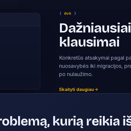
{
duk
}
Dažniausia
klausimai
Konkretūs atsakymai pagal p
nuosavybės iki migracijos, pre
po nulaužimo.
Skaityti daugiau
roblemą, kurią reikia i