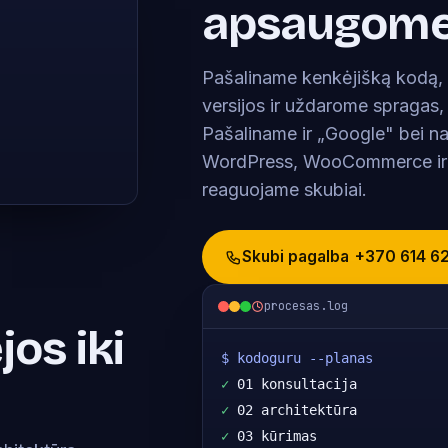
apsaugome
Pašaliname kenkėjišką kodą, 
versijos ir uždarome spragas,
Pašaliname ir „Google" bei na
WordPress, WooCommerce ir 
reaguojame skubiai.
Skubi pagalba
+370 614 6
procesas.log
jos iki
$ kodoguru --planas
✓
 01 konsultacija
✓
 02 architektūra
✓
 03 kūrimas