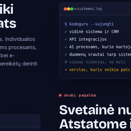
iki
sistemos.log
ats
$ kodoguru --sujungti
✓
 vidinė sistema ir CRM
. Individualios
✓
 API integracijos
iems procesams,
✓
 AI procesams, kurie kartoj
✓
 duomenų srautai tarp siste
 bei e-
# vienas tiekėjas, ne keli
ereikėtų derinti
→ verslas, kuris veikia pats
skubi pagalba
Svetainė n
Atstatome 