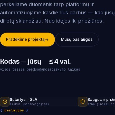
perkeliame duomenis tarp platformų ir
automatizuojame kasdienius darbus — kad jūsų
dirbtų sklandžiau. Nuo idėjos iki priežiūros.
Pradėkime projektą
Mūsų paslaugos
Kodas — jūsų
≤ 4 val.
visos teisės perduodamos
atsakymo laikas
Sutartys ir SLA
Saugus ir priž
aiškūs įsipareigojimai
atnaujinimai ir
{
paslaugos
}