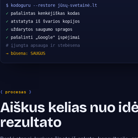
$ kodoguru --restore jūsų-svetainė.lt
✓
 pašalintas kenkėjiškas kodas
✓
 atstatyta iš švarios kopijos
✓
 uždarytos saugumo spragos
✓
 pašalinti „Google" įspėjimai
# įjungta apsauga ir stebėsena
→ būsena: SAUGUS
{
procesas
}
Aiškus kelias nuo idė
rezultato