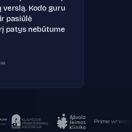
 verslą. Kodo guru
ir pasiūlė
urį patys nebūtume
UAB