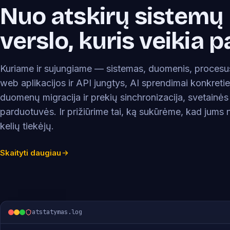
Nuo atskirų sistemų 
verslo, kuris veikia p
Kuriame ir sujungiame — sistemas, duomenis, procesus
web aplikacijos ir API jungtys, AI sprendimai konkret
duomenų migracija ir prekių sinchronizacija, svetainės
parduotuvės. Ir prižiūrime tai, ką sukūrėme, kad jums n
kelių tiekėjų.
Skaityti daugiau
atstatymas.log