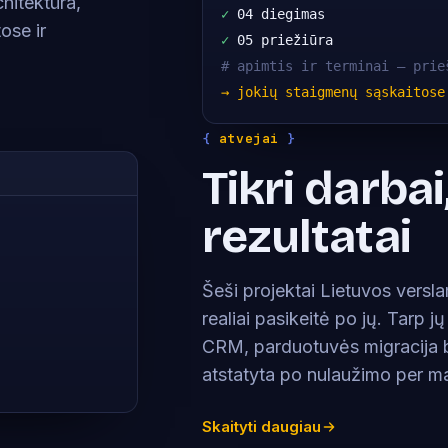
chitektūra,
✓
 04 diegimas
ose ir
✓
 05 priežiūra
# apimtis ir terminai — prie
→ jokių staigmenų sąskaitose
{
atvejai
}
Tikri darbai,
rezultatai
Šeši projektai Lietuvos versl
realiai pasikeitė po jų. Tarp 
CRM, parduotuvės migracija 
atstatyta po nulaužimo per ma
Skaityti daugiau