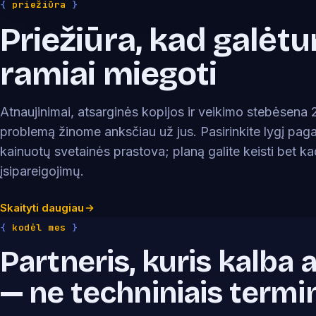
{
priežiūra
}
Priežiūra, kad galėt
ramiai miegoti
Atnaujinimai, atsarginės kopijos ir veikimo stebėsena
problemą žinome anksčiau už jus. Pasirinkite lygį pagal 
kainuotų svetainės prastova; planą galite keisti bet kad
įsipareigojimų.
Skaityti daugiau
{
kodėl mes
}
Partneris, kuris kalba a
— ne techniniais termi