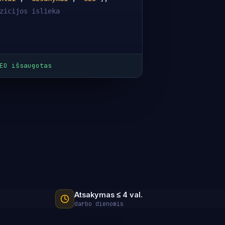
zicijos islieka
EO išsaugotas
Atsakymas ≤ 4 val.
darbo dienomis