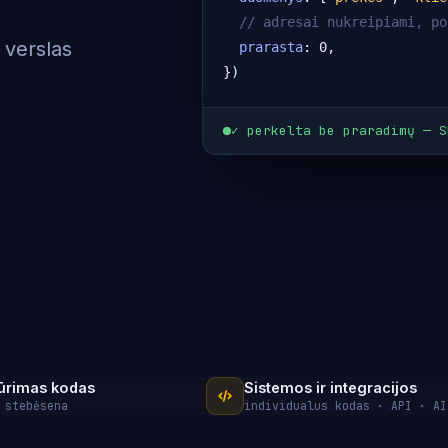
// adresai nukreipiami, po
 verslas
prarasta
: 0,

})
✓ perkelta be praradimų — S
iūrimas kodas
Sistemos ir integracijos
 stebėsena
individualus kodas · API · AI