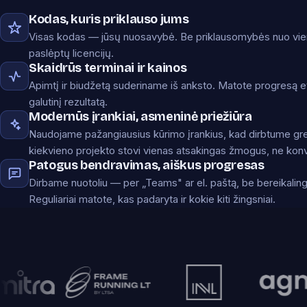
Kodas, kuris priklauso jums
Visas kodas — jūsų nuosavybė. Be priklausomybės nuo vieno
paslėptų licencijų.
Skaidrūs terminai ir kainos
Apimtį ir biudžetą suderiname iš anksto. Matote progresą et
galutinį rezultatą.
Modernūs įrankiai, asmeninė priežiūra
Naudojame pažangiausius kūrimo įrankius, kad dirbtume gre
kiekvieno projekto stovi vienas atsakingas žmogus, ne konv
Patogus bendravimas, aiškus progresas
Dirbame nuotoliu — per „Teams" ar el. paštą, be bereikaling
Reguliariai matote, kas padaryta ir kokie kiti žingsniai.