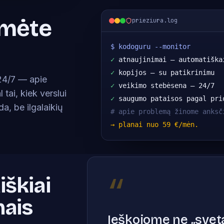
umėte
prieziura.log
$ kodoguru --monitor
✓
 atnaujinimai — automatiška
✓
 kopijos — su patikrinimu
 24/7 — apie
✓
 veikimo stebėsena — 24/7
tai, kiek verslui
✓
 saugumo pataisos pagal pri
a, be ilgalaikių
# apie problemą žinome anksč
→ planai nuo 59 €/mėn.
“
iškiai
nais
Ieškojome ne „sveta