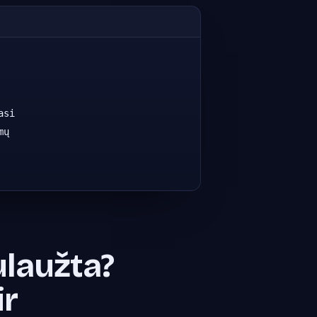
asi
mų
ulaužta?
ir