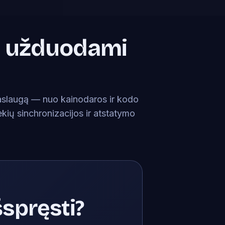
i užduodami
aslaugą — nuo kainodaros ir kodo
kių sinchronizacijos ir atstatymo
šspręsti?