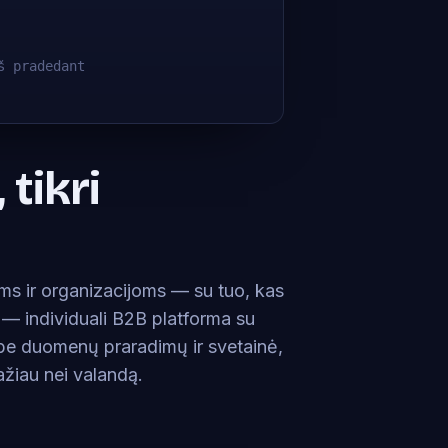
š pradedant
 tikri
ams ir organizacijoms — su tuo, kas
jų — individuali B2B platforma su
be duomenų praradimų ir svetainė,
žiau nei valandą.